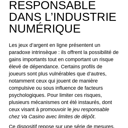
RESPONSABLE
DANS L’INDUSTRIE
NUMÉRIQUE
Les jeux d’argent en ligne présentent un
paradoxe intrinsèque : ils offrent la possibilité de
gains importants tout en comportant un risque
élevé de dépendance. Certains profils de
joueurs sont plus vulnérables que d’autres,
notamment ceux qui jouent de manière
compulsive ou sous influence de facteurs
psychologiques. Pour limiter ces risques,
plusieurs mécanismes ont été instaurés, dont
ceux visant à promouvoir le
jeu responsable
chez Va Casino avec limites de dépôt
.
Ce dispositif repose sur une série de mesures,