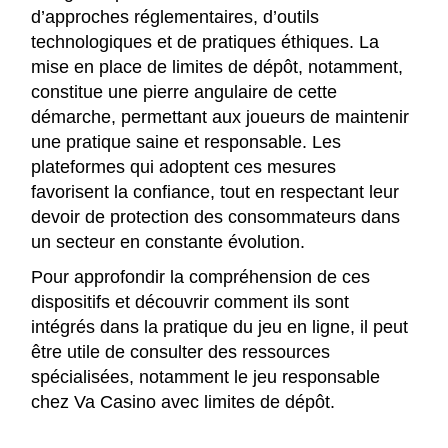
d’approches réglementaires, d’outils
technologiques et de pratiques éthiques. La
mise en place de limites de dépôt, notamment,
constitue une pierre angulaire de cette
démarche, permettant aux joueurs de maintenir
une pratique saine et responsable. Les
plateformes qui adoptent ces mesures
favorisent la confiance, tout en respectant leur
devoir de protection des consommateurs dans
un secteur en constante évolution.
Pour approfondir la compréhension de ces
dispositifs et découvrir comment ils sont
intégrés dans la pratique du jeu en ligne, il peut
être utile de consulter des ressources
spécialisées, notamment
le jeu responsable
chez Va Casino avec limites de dépôt
.