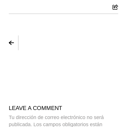
LEAVE A COMMENT
Tu dirección de correo electrónico no será
publicada.
Los campos obligatorios están