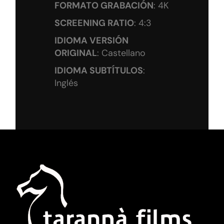
FORMATO GRABACIÓN
: 4K
SCREENING RATIO
: 4:3
IDIOMA VERSIÓN
ORIGINAL
: Castellano
IDIOMA SUBTÍTULOS
:
Inglés