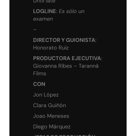
Until late
LOGLINE
:
Es sólo un
examen
–
DIRECTOR Y GUIONISTA
:
Honorato Ruiz
PRODUCTORA EJECUTIVA
:
Giovanna Ribes – Tarannà
Films
CON
Jon López
Clara Guiñón
Joao Meneses
Diego Márquez