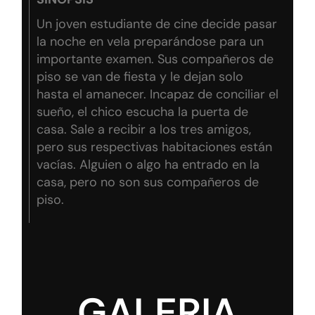
Un joven estudiante de cine decide pasar
la noche en vela preparándose para un
importante examen. Sus compañeros de
piso se van de fiesta y le dejan solo
hasta el amanecer. Incapaz de conciliar el
sueño, el chico escucha la puerta de
casa. Sale a recibir a los tres amigos,
pero sus respectivas habitaciones están
vacías. Alguien o algo ha entrado en la
casa, pero no son sus compañeros de
piso.
GALERIA