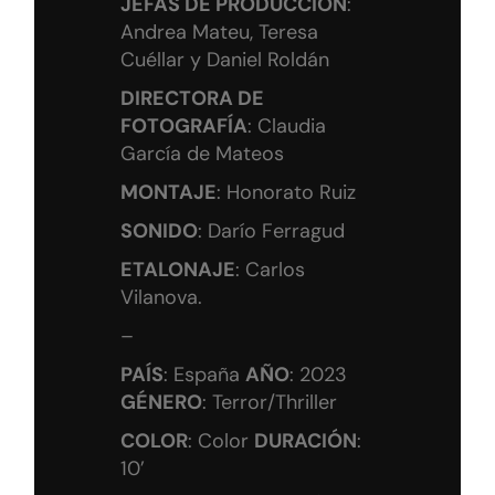
JEFAS DE PRODUCCIÓN
:
Andrea Mateu, Teresa
Cuéllar y Daniel Roldán
DIRECTORA DE
FOTOGRAFÍA
: Claudia
García de Mateos
MONTAJE
: Honorato Ruiz
SONIDO
: Darío Ferragud
ETALONAJE
: Carlos
Vilanova.
–
PAÍS
: España
AÑO
: 2023
GÉNERO
: Terror/Thriller
COLOR
: Color
DURACIÓN
:
10’