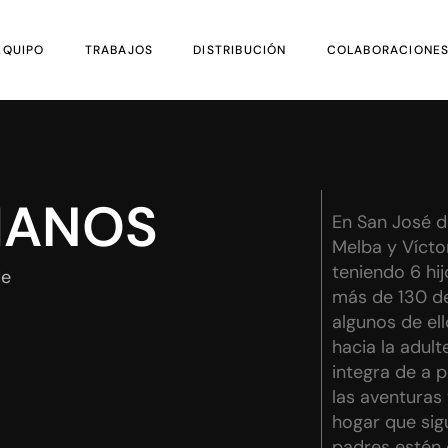
EQUIPO
TRABAJOS
DISTRIBUCIÓN
COLABORACIONE
MANOS
En San José de
Melba y Vícto
teniendo 6 hi
de
más de 130 d
algunos de el
hacia la adul
integra de a 
las aventuras 
hogar que sig
padres estén 