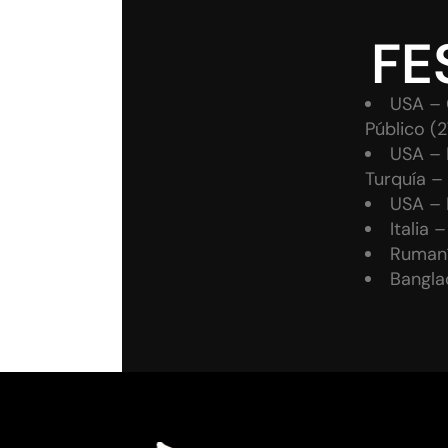
FE
USA – 
Público (
USA – P
Turquía –
USA – 
Italia 
Rumaní
Bangla