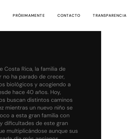
S
PRÓXIMAMENTE
CONTACTO
TRANSPARENCIA
 Costa Rica, la familia de
r no ha parado de crecer,
jos biológicos y acogiendo a
esde hace 40 años. Hoy,
los buscan distintos caminos
tez mientras un nuevo niño se
poco a esta gran familia con
y dificultades de este gran
ue multiplicándose aunque sus
cada día más ancianos.