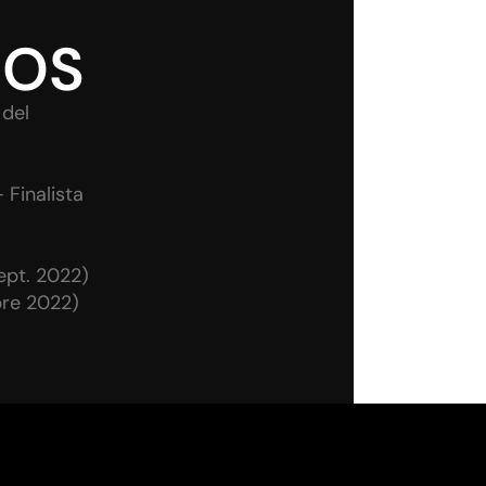
IOS
 del
Finalista
ept. 2022)
bre 2022)